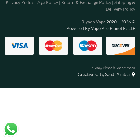
Privacy Policy
|
Age Policy
|
Return & Exchange Policy
|
Shipping &
Delivery Policy
Riyadh Vape
2020 – 2026
©
Powered By Vape Pro Planet Fz LLE
riva@riyadh-vape.com
Creative City, Saudi Arabia