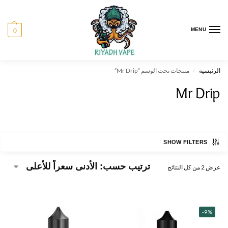
0
MENU
الرئيسية
منتجات تحت الوسم “Mr Drip”
/
Mr Drip
SHOW FILTERS
عرض ⁦2⁩ من كل النتائج
-9%