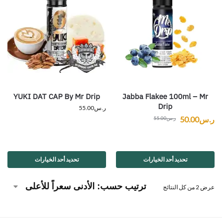
YUKI DAT CAP By Mr Drip
Jabba Flakee 100ml – Mr
Drip
ر.س
55.00
ر.س
50.00
ر.س
55.00
تحديد أحد الخيارات
تحديد أحد الخيارات
عرض ⁦2⁩ من كل النتائج