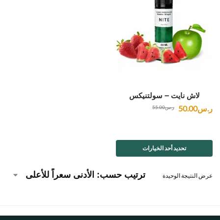
لاش نايت – سولتنيكس
ر.س
50.00
ر.س
55.00
تحديد أحد الخيارات
عرض النتيجة الوحيدة