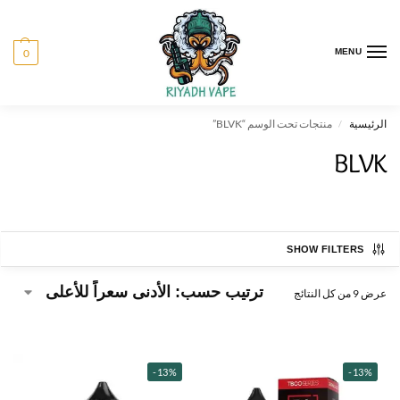
0
MENU
الرئيسية
منتجات تحت الوسم “BLVK”
/
BLVK
SHOW FILTERS
عرض ⁦9⁩ من كل النتائج
-13%
-13%