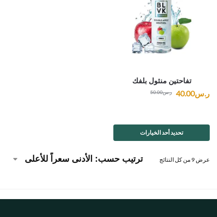
تفاحتين منثول بلفك
ر.س
40.00
ر.س
50.00
تحديد أحد الخيارات
عرض ⁦9⁩ من كل النتائج