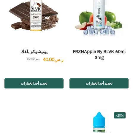
FRZNApple By BLVK 60ml
يونيشوكو بلفك
3mg
ر.س
40.00
ر.س
50.00
تحديد أحد الخيارات
تحديد أحد الخيارات
-20%