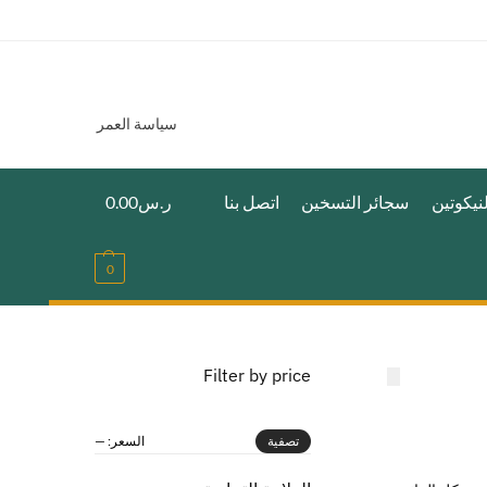
سياسة العمر
نيكوتين
سجائر التسخين
اتصل بنا
ر.س
0.00
0
Filter by price
السعر:
—
تصفية