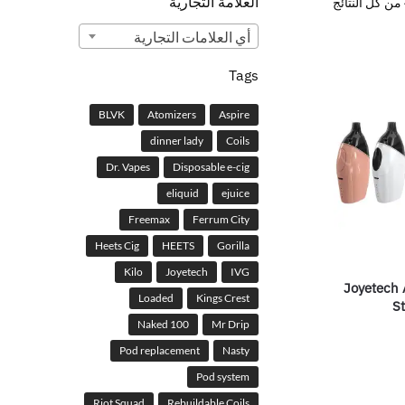
العلامة التجارية
أي ‏العلامات التجارية
Tags
BLVK
Atomizers
Aspire
dinner lady
Coils
Dr. Vapes
Disposable e-cig
eliquid
ejuice
Freemax
Ferrum City
Heets Cig
HEETS
Gorilla
Kilo
Joyetech
IVG
Joyetech 
Loaded
Kings Crest
St
Naked 100
Mr Drip
Pod replacement
Nasty
Pod system
Riot Squad
Rebuildable Coils