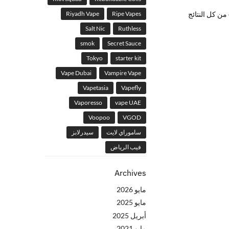
Riyadh Vape
Ripe Vapes
Salt Nic
Ruthless
smok
Secret Sauce
Tokyo
starter kit
Vape Dubai
Vampire Vape
Vapetasia
Vapefly
Vaporesso
vape UAE
Voopoo
VGOD
ساموراي لايت
سيدرلابز
فيب الرياض
Archives
مايو 2026
مايو 2025
أبريل 2025
مايو 2021