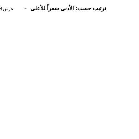
عرض ⁦4⁩ من كل النتائج