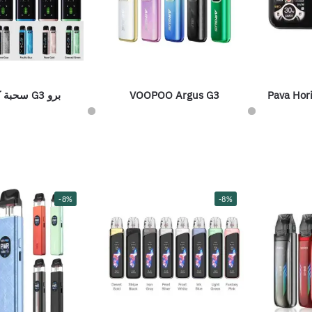
Pava Hori
VOOPOO Argus G3
برو G3 سحبة كاليبرن
-8%
-8%