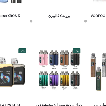
VOOPOO V
برو G4 كاليبرن
esso XROS 5
-7%
-7%
جهاز سحبة سيجارة وشيشة في
 G4 Pro KOKO –