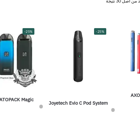
-25%
-25%
AXO
 ATOPACK Magic
Joyetech Evio C Pod System