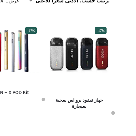
عرض 1–24 من أصل 30 نتيجة
-17%
-17%
N – X POD Kit
جهاز فيقود برو اس سحبة
سيجارة