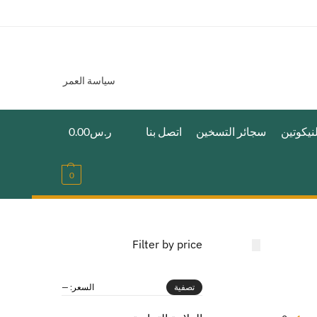
سياسة العمر
نيكوتين
سجائر التسخين
اتصل بنا
ر.س
0.00
0
Filter by price
السعر:
—
تصفية