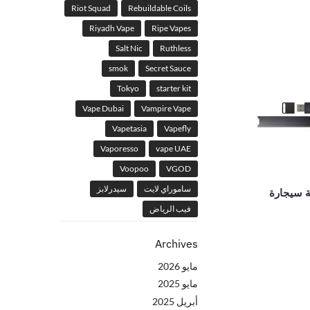
Riot Squad
Rebuildable Coils
Riyadh Vape
Ripe Vapes
Salt Nic
Ruthless
smok
Secret Sauce
Tokyo
starter kit
Vape Dubai
Vampire Vape
Vapetasia
Vapefly
Vaporesso
vape UAE
Voopoo
VGOD
ساموراي لايت
سيدرلابز
 سيجارة
فيب الرياض
Archives
مايو 2026
مايو 2025
أبريل 2025