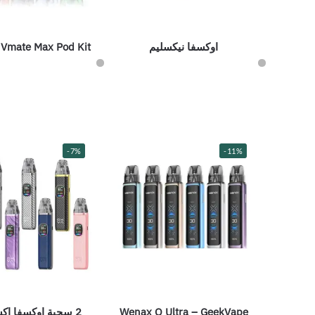
اوكسفا نيكسليم
mate Max Pod Kit
-7%
-11%
Wenax Q Ultra – GeekVape
2 سحبة اوكسفا اكسليم برو