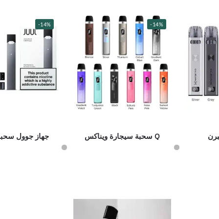
-14%
-14%
Q سحبة سيجارة ويناكس
جهاز جوول سحبة