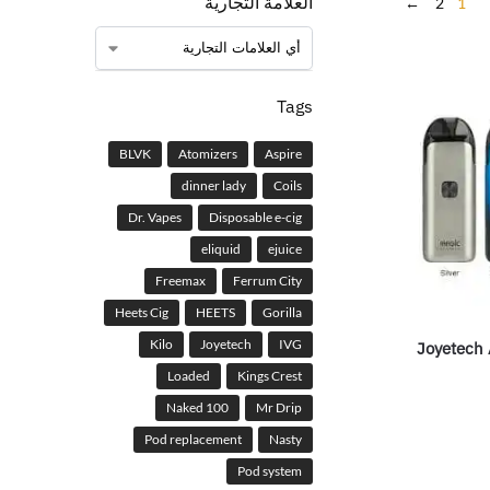
العلامة التجارية
←
2
1
Tags
BLVK
Atomizers
Aspire
dinner lady
Coils
Dr. Vapes
Disposable e-cig
eliquid
ejuice
Freemax
Ferrum City
Heets Cig
HEETS
Gorilla
Kilo
Joyetech
IVG
Joyetech
Loaded
Kings Crest
Naked 100
Mr Drip
Pod replacement
Nasty
Pod system