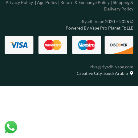
Privacy Policy
|
Age Policy
|
Return & Exchange Policy
|
Shipping &
Delivery Policy
Riyadh Vape
2020 – 2026
©
Powered By Vape Pro Planet Fz LLE
riva@riyadh-vape.com
Creative City, Saudi Arabia