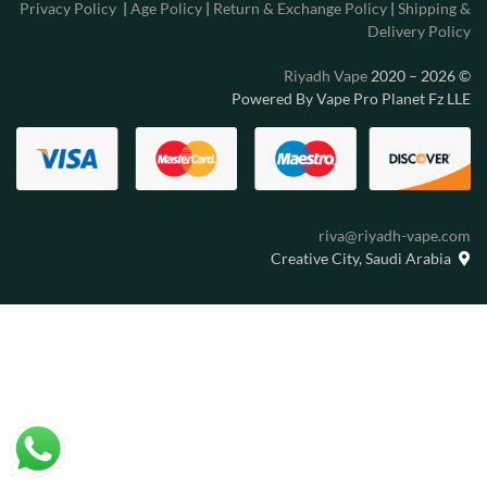
Privacy Policy
|
Age Policy
|
Return & Exchange Policy
|
Shipping &
Delivery Policy
Riyadh Vape
2020 – 2026
©
Powered By Vape Pro Planet Fz LLE
riva@riyadh-vape.com
Creative City, Saudi Arabia