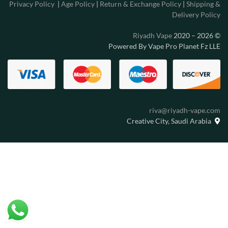
Privacy Policy
|
Age Policy
|
Return & Exchange Policy
|
Shipping &
Delivery Policy
Riyadh Vape
2020 – 2026
©
Powered By Vape Pro Planet Fz LLE
riva@riyadh-vape.com
Creative City, Saudi Arabia