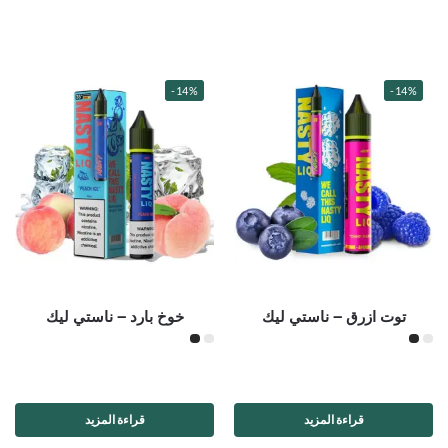
-14%
-14%
توت ازرق – ناستي ليك
خوخ بارد – ناستي ليك
قراءة المزيد
قراءة المزيد