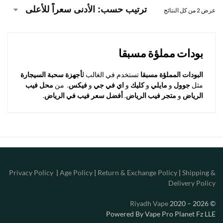
عرض ⁦2⁩ من كل النتائج
بودات مملؤة مسبقا
البودات المملؤة مسبقا
تستخدم في الغالب ل
أجهزة سحبة السيجارة
مثل
جوول
و
مايلي
و
كليك
و
اي في جي
و
فيكس
. من
محل فيب
الرياض
و
متجر فيب الرياض
.
أفضل سعر فيب في الرياض
.
Privacy Policy
|
Age Policy
|
Return & Exchange Policy
|
Shipping &
Delivery Policy
Riyadh Vape
2020 – 2026
©
Powered By Vape Pro Planet Fz LLE