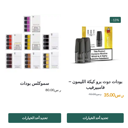
-13%
بودات دوت برو كيكة الليمون –
سموكلس بودات
فامبيرفيب
ر.س
80.00
ر.س
35.00
ر.س
40.00
تحديد أحد الخيارات
تحديد أحد الخيارات