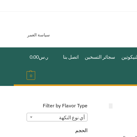
سياسة العمر
نيكوتين
سجائر التسخين
اتصل بنا
ر.س
0.00
0
Filter by Flavor Type
أي ‏نوع النكهة
الحجم