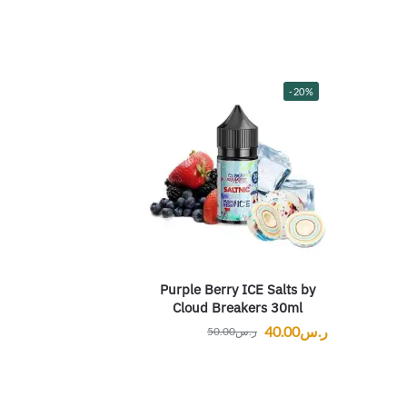
-20%
Purple Berry ICE Salts by
Cloud Breakers 30ml
ر.س
40.00
ر.س
50.00