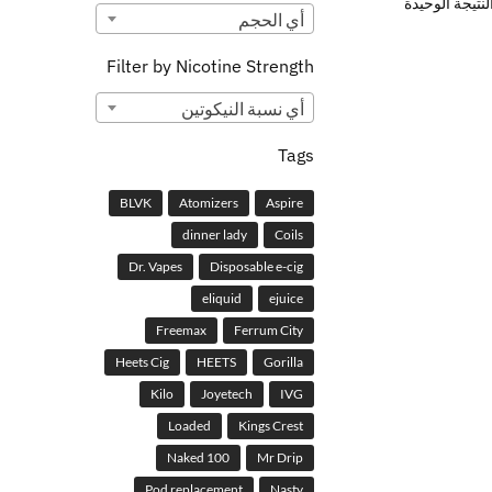
تيجة الوحيدة
أي ‏الحجم
Filter by Nicotine Strength
أي ‏نسبة النيكوتين
Tags
BLVK
Atomizers
Aspire
dinner lady
Coils
Dr. Vapes
Disposable e-cig
eliquid
ejuice
Freemax
Ferrum City
Heets Cig
HEETS
Gorilla
Kilo
Joyetech
IVG
Loaded
Kings Crest
Naked 100
Mr Drip
Pod replacement
Nasty