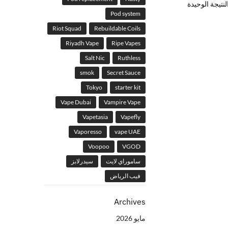
تيجة الوحيدة
Pod system
Riot Squad
Rebuildable Coils
Riyadh Vape
Ripe Vapes
Salt Nic
Ruthless
smok
Secret Sauce
Tokyo
starter kit
Vape Dubai
Vampire Vape
Vapetasia
Vapefly
Vaporesso
vape UAE
Voopoo
VGOD
ساموراي لايت
سيدرلابز
فيب الرياض
Archives
مايو 2026