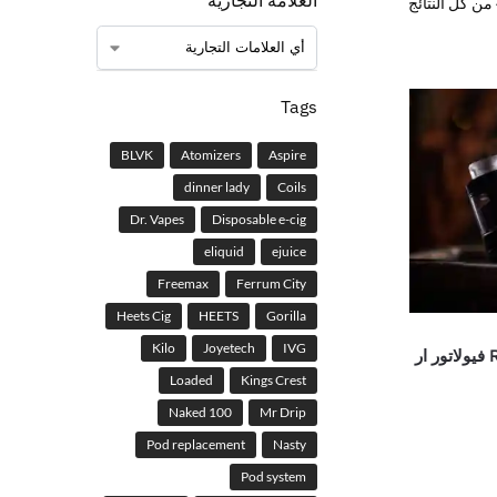
العلامة التجارية
Tags
BLVK
Atomizers
Aspire
dinner lady
Coils
Dr. Vapes
Disposable e-cig
eliquid
ejuice
Freemax
Ferrum City
Heets Cig
HEETS
Gorilla
Kilo
Joyetech
IVG
كيو بي دزاين – RTA فيولاتور ار
Loaded
Kings Crest
Naked 100
Mr Drip
Pod replacement
Nasty
Pod system