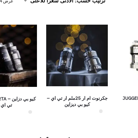
عرض ⁦4⁩ من كل النتائج
JUGGE
جكرنوت ام ار 25ملم ار تي اي –
كيو بي ديزاين
تي اي