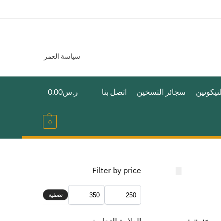
سياسة العمر
نيكوتين
سجائر التسخين
اتصل بنا
ر.س
0.00
0
Filter by price
تصفية