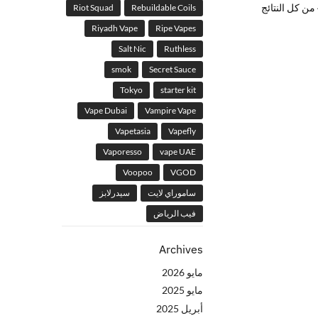
Riot Squad
Rebuildable Coils
Riyadh Vape
Ripe Vapes
Salt Nic
Ruthless
smok
Secret Sauce
Tokyo
starter kit
Vape Dubai
Vampire Vape
Vapetasia
Vapefly
Vaporesso
vape UAE
Voopoo
VGOD
ساموراي لايت
سيدرلابز
فيب الرياض
Archives
مايو 2026
مايو 2025
أبريل 2025