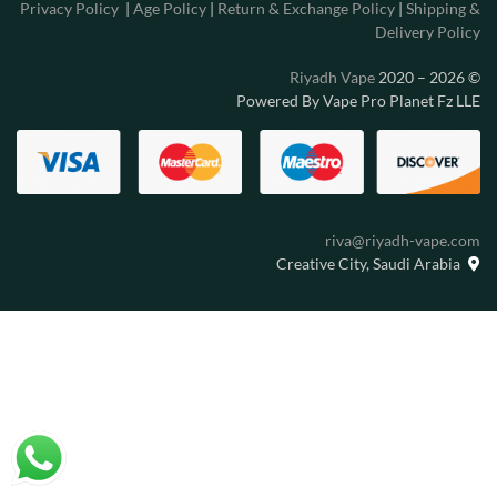
Privacy Policy
|
Age Policy
|
Return & Exchange Policy
|
Shipping &
Delivery Policy
Riyadh Vape
2020 – 2026
©
Powered By Vape Pro Planet Fz LLE
riva@riyadh-vape.com
Creative City, Saudi Arabia