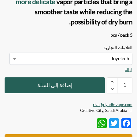
more delicate
vapor particles that bring a
smoother taste while reducing the
possibility of dry burn.
5 pcs / pack
العلامات التجارية
إزالة
إضافة إلى السلة
riva@riyadh-vape.com
Creative City, Saudi Arabia
W
T
F
h
w
ac