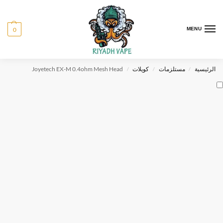
0
MENU
الرئيسية
مستلزمات
كويلات
Joyetech EX-M 0.4ohm Mesh Head
/
/
/