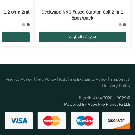
d 1.2 ohm 2ml
Geekvape N90 Fused Clapton Coil 2 in 1
8pcs/pack
تحديد أحد الخيارات
Privacy Policy
|
Age Policy
|
Return & Exchange Policy
|
Shipping &
Delivery Policy
Riyadh Vape
2020 – 2026
©
Powered By Vape Pro Planet Fz LLE