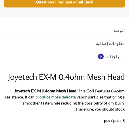
at
itt
e
Questions? Request a Call Back
s
er
b
A
o
p
o
الوصف
p
k
معلومات إضافية
مراجعات
0
Joyetech EX-M 0.4ohm Mesh Head
Joyetech EX-M 0.4ohm Mesh Head
. This
Coil
Features 0.4ohm
resistance. It can
produce more delicate
vapor particles that bring a
smoother taste while reducing the possibility of dry burn.
.
Therefore, you should stock
5 pcs / pack