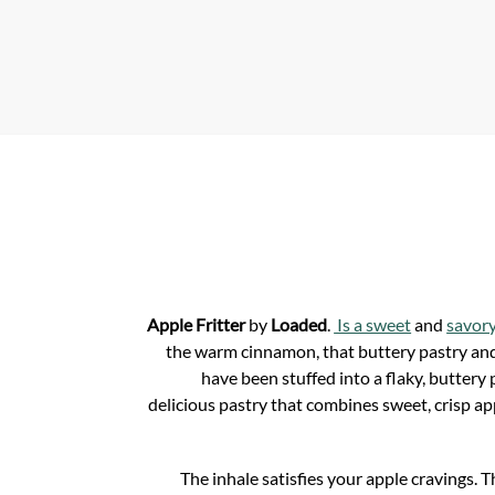
p
p
Apple Fritter
by
Loaded
.
Is a sweet
and
savor
the warm cinnamon, that buttery pastry and 
have been stuffed into a flaky, buttery 
delicious pastry that combines sweet, crisp a
The inhale satisfies your apple cravings. 