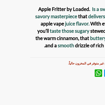
Apple Fritter
by
Loaded
.
Is a s
savory
masterpiece
that
delivers
apple vape
juice flavor.
With ev
you’ll
taste those sugary
stewe
the warm cinnamon, that
buttery
and a
smooth
drizzle of rich
 غير متوفر في المخزون حالياً.
W
T
h
w
at
itt
s
er
A