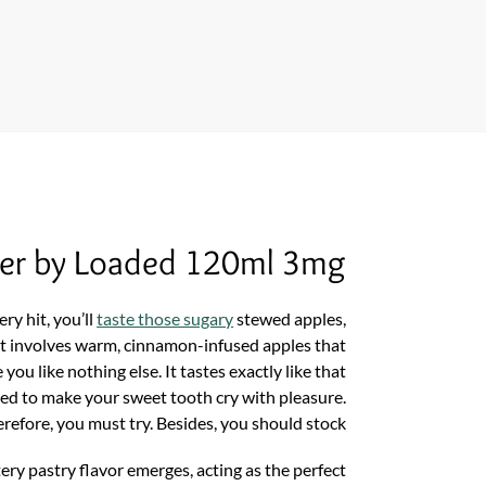
tter by Loaded 120ml 3mg
ry hit, you’ll
taste those sugary
stewed apples,
ert involves warm, cinnamon-infused apples that
you like nothing else. It tastes exactly like that
eed to make your sweet tooth cry with pleasure.
refore, you must try. Besides, you should stock.
ery pastry flavor emerges, acting as the perfect