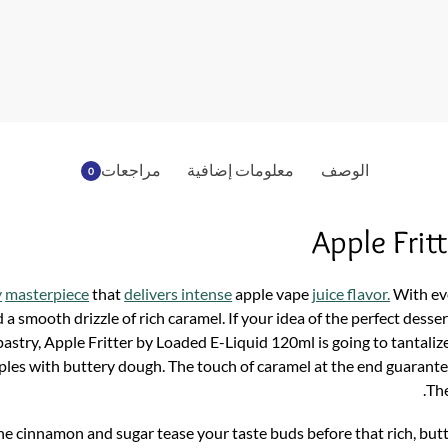
o
k
الوصف
معلومات إضافية
مراجعات
0
Apple Fri
y
masterpiece
that
delivers intense
apple vape
juice flavor.
With eve
a smooth drizzle of rich caramel. If your idea of the perfect dess
pastry, Apple Fritter by Loaded E-Liquid 120ml is going to tantalize 
pples with buttery dough. The touch of caramel at the end guarant
The
The cinnamon and sugar tease your taste buds before that rich, butt