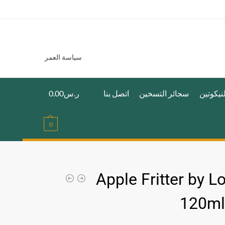
سياسة العمر
نيكوتين
سجائر التسخين
اتصل بنا
ر.س
0.00
0
Apple Fritter by 
120ml