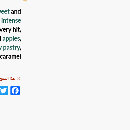
weet
and
 intense
ery hit,
d
apples
,
 pastry
,
 caramel.
هذا المنتج
F
ac
e
b
o