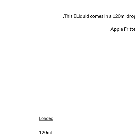
This ELiquid comes in a 120ml dropp
Apple Fritt
Loaded
120ml