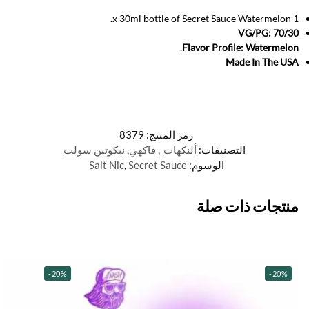
1 x 30ml bottle of Secret Sauce Watermelon.
VG/PG: 70/30
.
Flavor Profile: Watermelon
Made In The USA
رمز المنتج:
8379
التصنيفات:
ألنكهات
,
فاكهي
,
نيكوتين سولت
الوسوم:
Secret Sauce
,
Salt Nic
منتجات ذات صلة
-20%
-20%