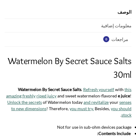
A
o
p
o
الوصف
p
k
معلومات إضافية
مراجعات
0
Watermelon By Secret Sauce Salts
30ml
Watermelon By Secret Sauce Salts
.
Refresh yourself
with
this
amazing freshly
riped juicy
and sweet watermelon-flavored
e juice
!
Unlock the secrets
of Watermelon today
and revitalize
your
senses
to new dimensions
! Therefore,
you must try.
Besides,
you should
.
stock
Not for use in sub-ohm devices package
Contents Include: