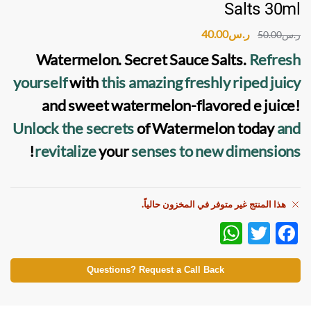
Salts 30ml
ر.س
40.00
ر.س
50.00
Watermelon. Secret Sauce Salts
.
Refresh
yourself
with
this amazing freshly
riped juicy
and sweet watermelon-flavored e juice!
Unlock the secrets
of Watermelon today
and
!
revitalize
your
senses to new dimensions
هذا المنتج غير متوفر في المخزون حالياً.
W
T
F
h
w
ac
at
itt
e
Questions? Request a Call Back
s
er
b