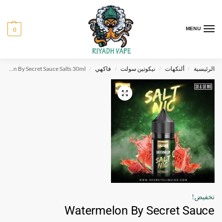
0
MENU
الرئيسية
ألنكهات
نيكوتين سولت
فاكهي
Watermelon By Secret Sauce Salts 30ml
/
/
/
/
تخفيض!
Watermelon By Secret Sauce