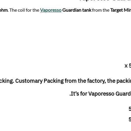
6ohm
. The coil for the
Vaporesso
Guardian tank
from the
Target Min
king. Customary Packing from the factory, the packin
.
It’s for
Vaporesso Guard