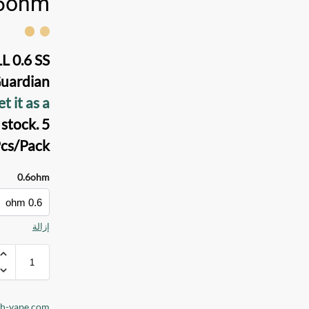
6ohm
L 0.6 SS
uardian
t it as a
stock. 5
cs/Pack
0.6ohm
إزالة
dh-vape.com