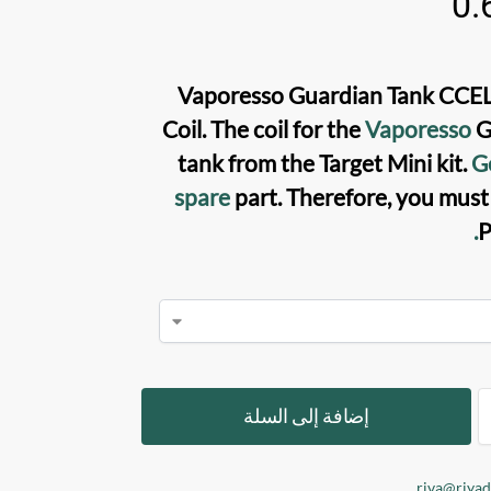
0.
Vaporesso Guardian Tank CCEL
Coil
. The coil for the
Vaporesso
G
tank
from the
Target Mini kit
.
Ge
spare
part. Therefore, you must 
.
P
إضافة إلى السلة
riva@riya