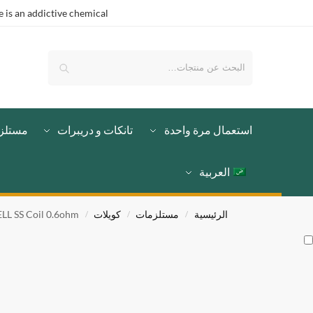
is an addictive chemical.
بحث
استعمال مرة واحدة
تانكات و دريبرات
مستلز
العربية
الرئيسية
مستلزمات
كويلات
LL SS Coil 0.6ohm
/
/
/