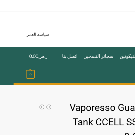
سياسة العمر
نيكوتين
سجائر التسخين
اتصل بنا
ر.س
0.00
0
Vaporesso Gua
Tank CCELL SS