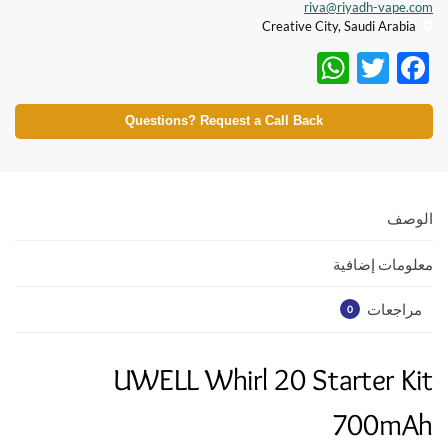
riva@riyadh-vape.com
Creative City, Saudi Arabia
W
T
F
h
w
ac
at
itt
e
Questions? Request a Call Back
s
er
b
A
o
p
o
الوصف
p
k
معلومات إضافية
مراجعات
0
UWELL Whirl 20 Starter Kit
700mAh