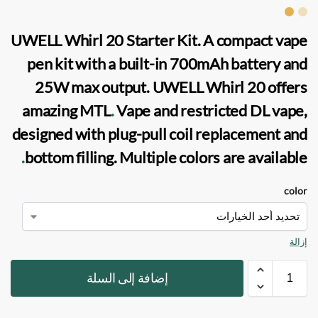
UWELL Whirl 20 Starter Kit.
A compact vape
pen kit with a built-in 700mAh battery and
25W max output. UWELL Whirl 20 offers
amazing
MTL
.
Vape
and restricted
DL
vape
,
designed with plug-pull coil replacement and
.
bottom filling. Multiple colors are available
color
إزالة
إضافة إلى السلة