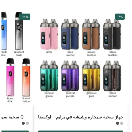
-14%
-7%
جهاز سحبة سيجارة وشيشة في برايم – اوكسفا
Q سحبة سيجارة ويناكس