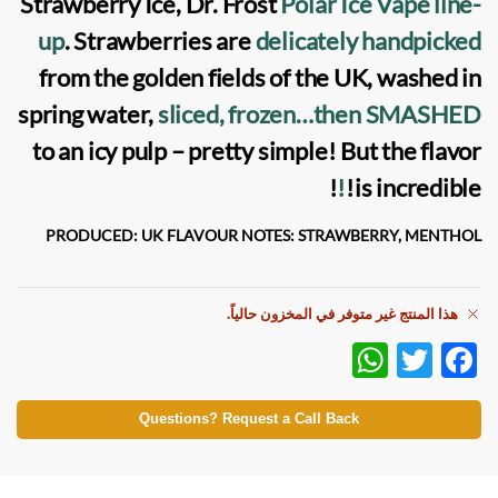
Strawberry Ice, Dr. Frost
Polar Ice Vape line-
up
. Strawberries are
delicately handpicked
from the golden fields of the UK, washed in
spring water,
sliced, frozen…then SMASHED
to an icy pulp – pretty simple! But the flavor
!
!
is incredible!
PRODUCED: UK
FLAVOUR NOTES: STRAWBERRY, MENTHOL
هذا المنتج غير متوفر في المخزون حالياً.
W
T
F
h
w
ac
at
itt
e
Questions? Request a Call Back
s
er
b