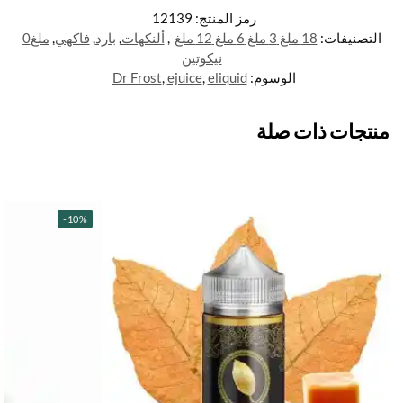
رمز المنتج:
12139
التصنيفات:
18 ملغ 3 ملغ 6 ملغ 12 ملغ
,
ألنكهات
,
بارد
,
فاكهي
,
ملغ0
نيكوتين
الوسوم:
eliquid
,
ejuice
,
Dr Frost
منتجات ذات صلة
-10%