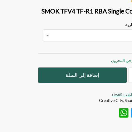
SMOK TFV4 TF-R1 RBA Single Coi
ارية
إضافة إلى السلة
riva@riya
W
T
h
w
at
itt