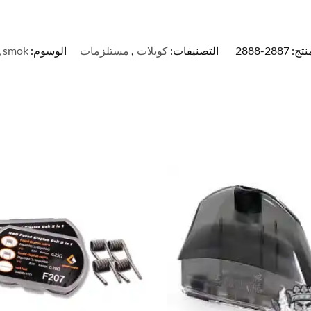
نتج:
2887-2888
التصنيفات:
كويلات
,
مستلزمات
الوسوم:
smok
,