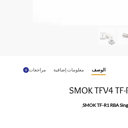
b
o
o
k
الوصف
معلومات إضافية
مراجعات
0
SMOK TFV4 TF-R
.
SMOK TF-R1 RBA Singl