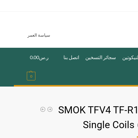
سياسة العمر
نيكوتين
سجائر التسخين
اتصل بنا
ر.س
0.00
0
SMOK TFV4 TF-R
Single Coils