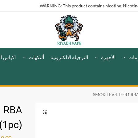
WARNING: This product contains nicotine. Nicotine 
مات
الأجهزة
النرجيلة الالكترونية
ألنكهات
اكياس ال
SMOK TFV4 TF-R1 RBA S
1 RBA
 (1pc)
ر.س
10.00