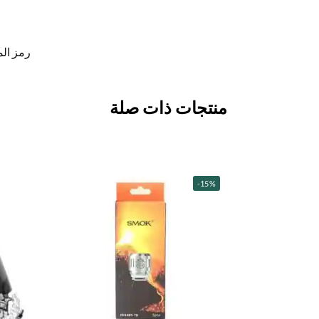
رمز الم
منتجات ذات صلة
-15%