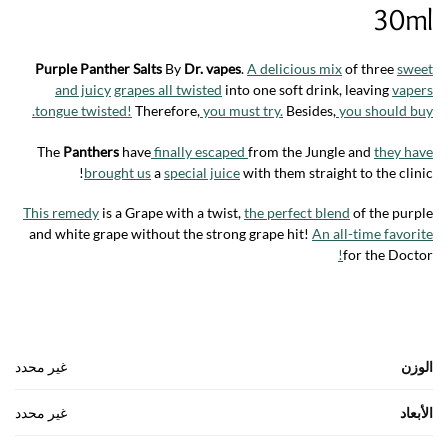
30ml
Purple Panther Salts
By
Dr. vapes
.
A delicious mix
of three
sweet
and juicy
grapes all twisted
into one soft drink, leaving
vapers
tongue twisted!
Therefore,
you must try.
Besides,
you should buy.
The
Panthers
have
finally escaped
from the Jungle and
they have
brought us
a
special juice
with them straight to the clinic!
This remedy
is a Grape with a twist,
the perfect blend
of the purple
and white grape without the strong grape hit!
An all-time favorite
!
for the Doctor
الوزن
غير محدد
الأبعاد
غير محدد