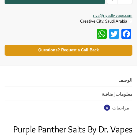
riva@riyadh-vape.com
Creative City, Saudi Arabia
W
T
F
h
w
ac
at
itt
e
Questions? Request a Call Back
s
er
b
A
o
p
o
الوصف
p
k
معلومات إضافية
مراجعات
0
Purple Panther Salts By Dr. Vapes