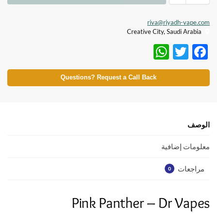
riva@riyadh-vape.com
Creative City, Saudi Arabia
W
T
F
h
w
ac
at
itt
e
Questions? Request a Call Back
s
er
b
A
o
p
o
الوصف
p
k
معلومات إضافية
مراجعات
0
Pink Panther – Dr Vapes