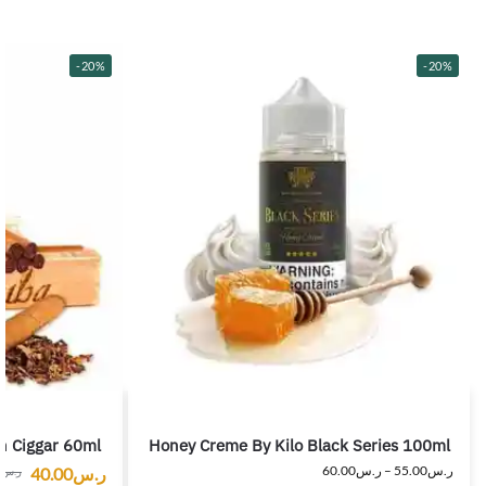
-20%
-20%
n Ciggar 60ml
Honey Creme By Kilo Black Series 100ml
ر.س
55.00
–
ر.س
60.00
ر.س
40.00
ر.س
0