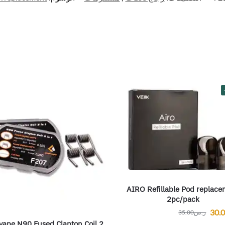
AIRO Refillable Pod replace
2pc/pack
30.
ر.س
35.00
vape N90 Fused Clapton Coil 2