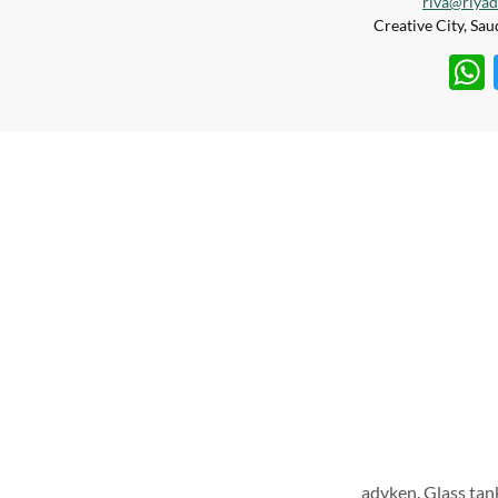
riva@riya
W
T
h
w
at
itt
s
er
A
p
p
advken
,
Glass tan