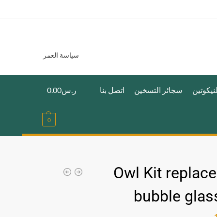
سياسة العمر
نيكوتين
سجائر التسخين
اتصل بنا
ر.س
0.00
0
Owl Kit replac
bubble glas