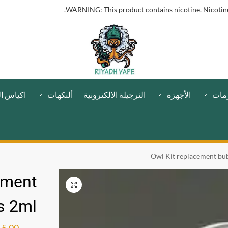
WARNING: This product contains nicotine. Nicotine 
مات
الأجهزة
النرجيلة الالكترونية
ألنكهات
اكياس ال
Owl Kit replacement bub
ement
s 2ml
ر.س
15.00