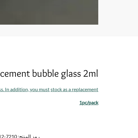
acement bubble glass 2ml
ss. In addition, you must
stock as a replacement
1pc/pack
رمز المنتج:
7210-7212