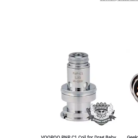
VOOPOO PNP C1 Coil for Drag Baby
Geek