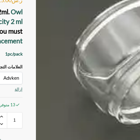
ml.
Owl
ity 2 ml
 you must
lacement
1pc/pack
العلامات التج
إزالة
13 متوفر في المخزون