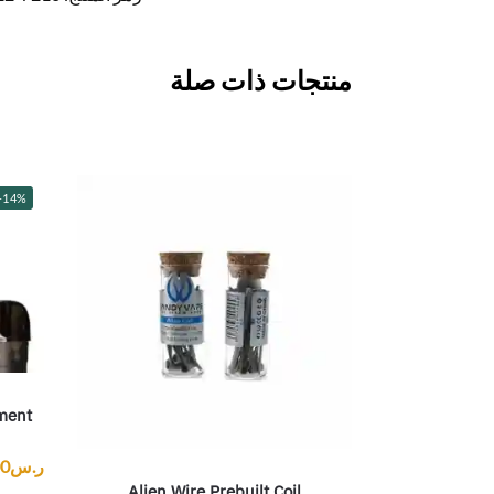
منتجات ذات صلة
-14%
ment
ر.س
00
Alien Wire Prebuilt Coil