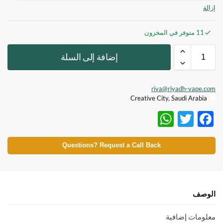
إزالة
11 متوفر في المخزون
إضافة إلى السلة
riva@riyadh-vape.com
Creative City, Saudi Arabia
W
T
F
h
w
ac
at
itt
e
Questions? Request a Call Back
s
er
b
A
o
p
o
الوصف
p
k
معلومات إضافية