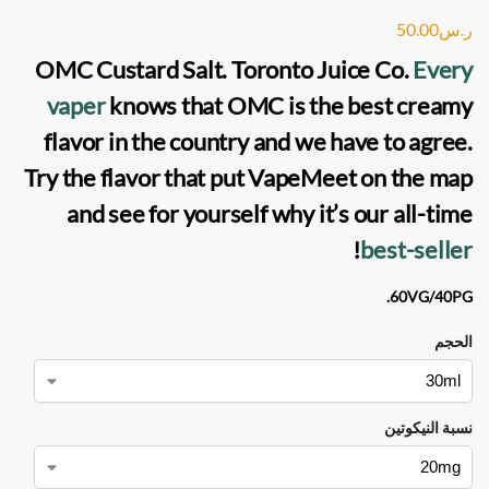
ر.س
50.00
OMC Custard Salt. Toronto Juice Co
.
Every
vaper
knows that
OMC
is the best creamy
flavor in the country and we have to agree.
Try the flavor that put
VapeMeet
on the map
and see for yourself why it’s our all-time
!
best-seller
60VG/40PG.
الحجم
نسبة النيكوتين