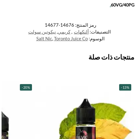
.
60VG/40PG
رمز المنتج:
14676-14677
التصنيفات:
ألنكهات
,
كريمي
,
نيكوتين سولت
الوسوم:
Toronto Juice Co
,
Salt Nic
منتجات ذات صلة
-20%
-13%