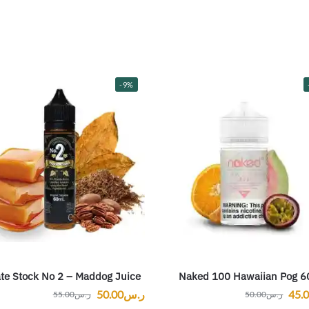
-9%
ate Stock No 2 – Maddog Juice
Naked 100 Hawaiian Pog 6
45.
ر.س
50.00
ر.س
50.00
ر.س
55.00