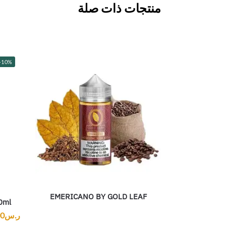
منتجات ذات صلة
-10%
EMERICANO BY GOLD LEAF
0ml
ر.س
00