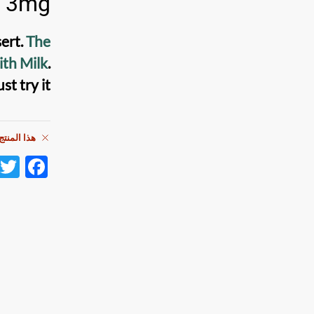
3mg
sert
.
The
ith Milk
.
st try it
هذا المنتج
F
ac
e
b
o
o
k