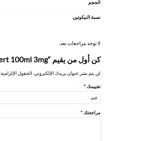
الحجم
نسبة النيكوتين
لا توجد مراجعات بعد.
كن أول من يقيم “Green Tea Lathe By Deli Dessert 100ml 3mg”
لن يتم نشر عنوان بريدك الإلكتروني.
الحقول الإلزامية م
تقييمك
*
مراجعتك
*