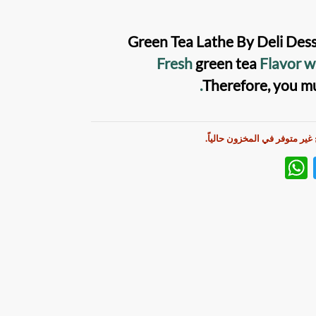
Green Tea Lathe
By
Deli Des
Fresh
green tea
Flavor w
.
Therefore, you mu
 غير متوفر في المخزون حالياً.
W
T
h
w
at
itt
s
er
A
p
p