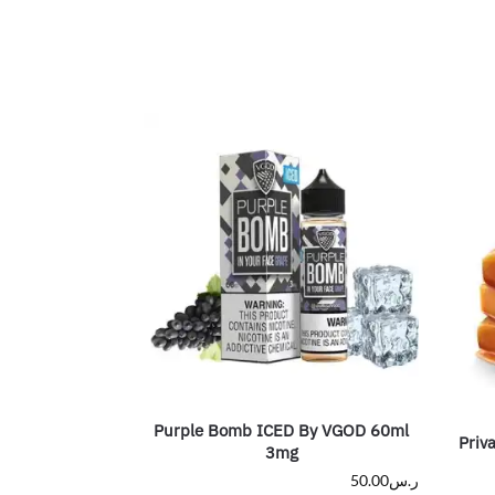
Purple Bomb ICED By VGOD 60ml
Priv
3mg
ر.س
50.00