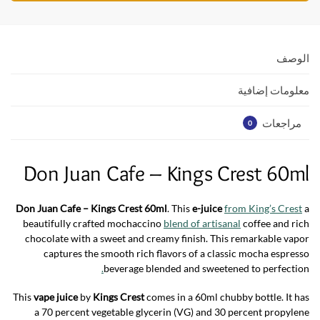
s
er
b
A
o
p
o
الوصف
p
k
معلومات إضافية
مراجعات
0
Don Juan Cafe – Kings Crest 60ml
Don Juan Cafe – Kings Crest 60ml
. This
e-juice
from King’s Crest
a
beautifully crafted mochaccino
blend of artisanal
coffee and rich
chocolate with a sweet and creamy finish. This remarkable vapor
captures the smooth rich flavors of a classic mocha espresso
.
beverage blended and sweetened to perfection
This
vape juice
by
Kings Crest
comes in a 60ml chubby bottle. It has
a 70 percent vegetable glycerin (VG) and 30 percent propylene