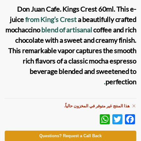
Don Juan Cafe. Kings Crest 60ml
. This
e-
juice
from King’s Crest
a beautifully crafted
mochaccino
blend of artisanal
coffee and rich
chocolate with a sweet and creamy finish.
This remarkable vapor captures the smooth
rich flavors of a classic mocha espresso
beverage blended and sweetened to
.
perfection
هذا المنتج غير متوفر في المخزون حالياً.
W
T
F
h
w
ac
at
itt
e
Questions? Request a Call Back