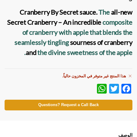
Cranberry
By
Secret sauce
.
The
all-new
Secret Cranberry
– An incredible
composite
of cranberry with apple that blends the
seamlessly tingling
sourness of cranberry
and
the divine sweetness of the apple.
هذا المنتج غير متوفر في المخزون حالياً.
W
T
F
h
w
ac
at
itt
e
Questions? Request a Call Back
s
er
b
A
o
الوصف