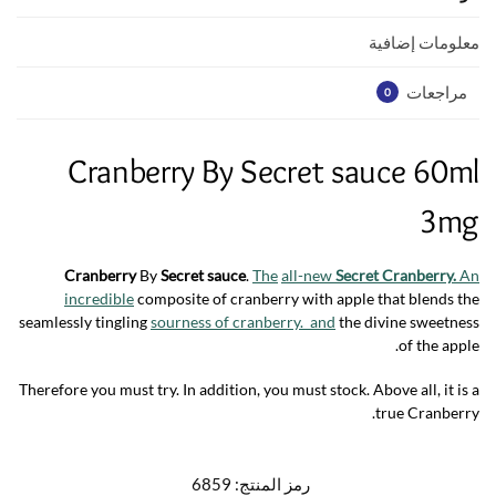
p
o
p
k
معلومات إضافية
مراجعات
0
Cranberry By Secret sauce 60ml
3mg
Cranberry
By
Secret sauce
.
The
all-new
Secret Cranberry.
An
incredible
composite of cranberry with apple that blends the
seamlessly tingling
sourness of cranberry. and
the divine sweetness
of the apple.
Therefore you must try. In addition, you must stock. Above all, it is a
true Cranberry.
رمز المنتج:
6859