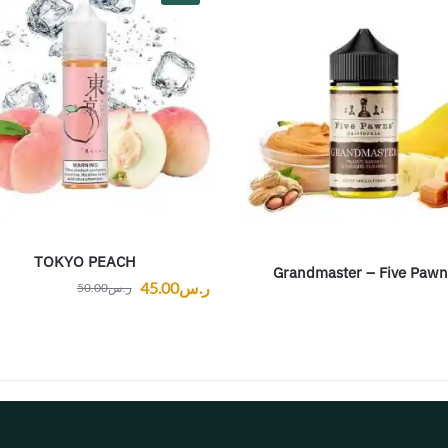
TOKYO PEACH
Grandmaster – Five Pawn
ر.س
45.00
ر.س
50.00