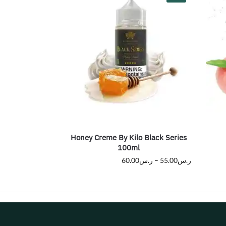
Honey Creme By Kilo Black Series
100ml
ر.س
55.00
–
ر.س
60.00