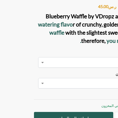
ر.س
45.00
Blueberry Waffle by VDropz
watering flavo
r of crunchy, gold
waffle
with the slightest swe
therefore,
you 
ن