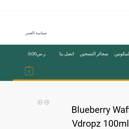
سياسة العمر
نيكوتين
سجائر التسخين
اتصل بنا
ر.س
0.00
0
Blueberry Waf
Vdropz 100m