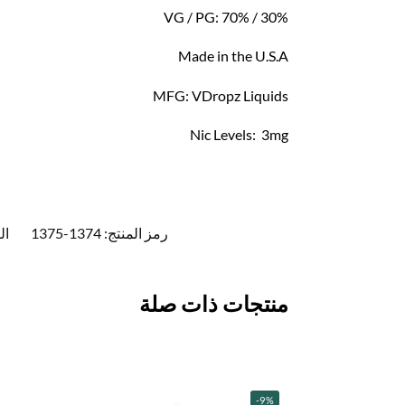
VG / PG: 70% / 30%
Made in the U.S.A
MFG: VDropz Liquids
Nic Levels: 3mg
رمز المنتج:
1374-1375
ال
منتجات ذات صلة
-9%