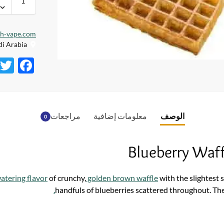
dh-vape.com
Creative City, Saudi Arabia
F
ac
e
b
الوصف
معلومات إضافية
مراجعات
0
o
o
Blueberry Waf
k
tering flavor
of crunchy,
golden brown waffle
with the slightest s
.
handfuls of blueberries scattered throughout. The