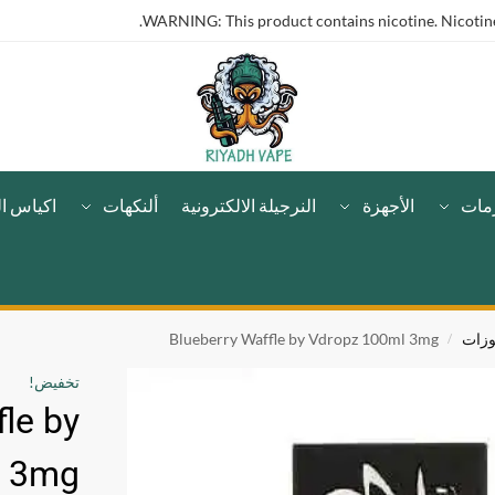
WARNING: This product contains nicotine. Nicotine 
مات
الأجهزة
النرجيلة الالكترونية
ألنكهات
اكياس ال
وزات
Blueberry Waffle by Vdropz 100ml 3mg
/
تخفيض!
fle by
l 3mg