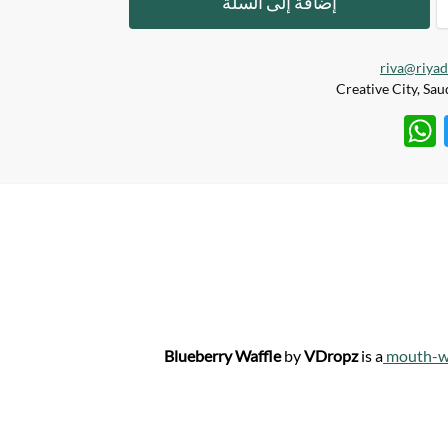
إضافة إلى السلة
riva@riya
W
T
h
w
at
itt
s
er
A
p
p
Blueberry Waffle
by
VDropz
is a
mouth-wa