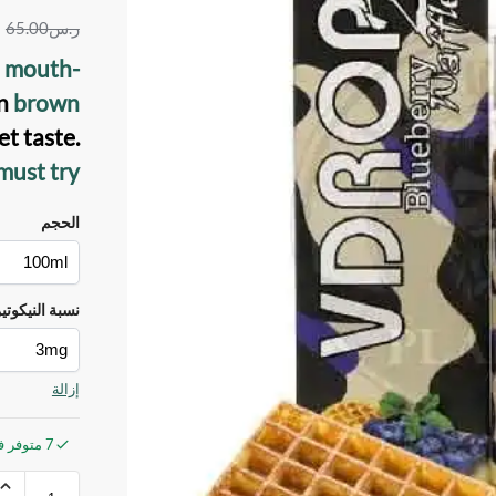
ر.س
65.00
a
mouth-
en
brown
et taste.
must try.
الحجم
نسبة النيكوتي
إزالة
7 متوفر في المخزون