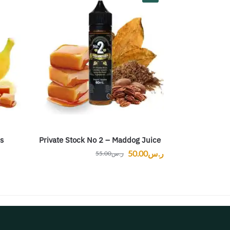
s
Private Stock No 2 – Maddog Juice
ر.س
50.00
ر.س
55.00