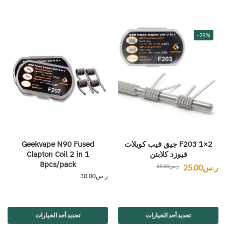
-29%
2×1 F203 جيق فيب كويلات
Geekvape N90 Fused
فيوزد كلابتن
Clapton Coil 2 in 1
8pcs/pack
ر.س
25.00
ر.س
35.00
ر.س
30.00
تحديد أحد الخيارات
تحديد أحد الخيارات