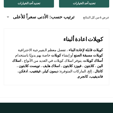
تحديد أحد الخيارات
تحديد أحد الخيارات
عرض ⁦6⁩ من كل النتائج
كويلات اعادة ألبناء
كويلات قابلة لإعادة البناء
، تفضل معظم الـفيبرجية الاحترافية
كويلات مسبقة الصنع
أو إنشاء
كويلات
خاصة بهم يدويًا باستخدام
أسلاك كويلات
. يتوفر اسلاك كويلات في العديد من الأنواع ،
اسلاك
الين
،
كلابتون
،
فيوزد كلابتون
،
اسلاك هايف
،
تويست كلابتون
،
كانتال
، إلخ. الماركات المتوفرة:
ديمون كيلر
،
غيقفيب
،
ادفكن
،
فانديفيب،
كانجرم
.