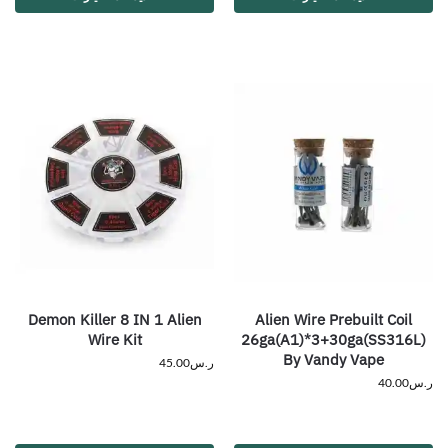
Demon Killer 8 IN 1 Alien
Alien Wire Prebuilt Coil
Wire Kit
26ga(A1)*3+30ga(SS316L)
By Vandy Vape
ر.س
45.00
ر.س
40.00